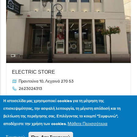
Γκαλερί
ELECTRIC STORE
Πραντούνα 10, Λεχαινά 270 53
2623024313
Η ιστοσελίδα μας χρησιμοποιεί cookies για τη μέτρηση της
ΟΙΚΙΑ - ΤΕΧΝΙΤΕΣ
επισκεψιμότητας, την ασφαλή λειτουργία, τη μέγιστη απόδοσή και τη
βελτίωση της περιήγησης σας. Επιλέγοντας το κουμπί "Συμφωνώ",
Μάθετε Περισσότερα
αποδέχεστε την χρήση των cookies.