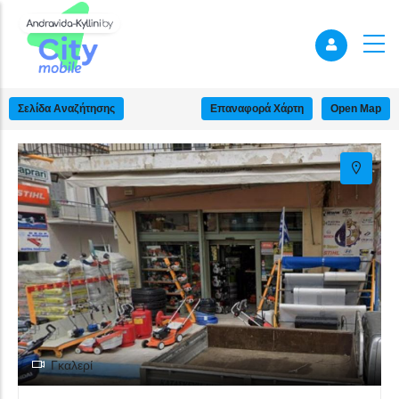
+
−
Σελίδα Αναζήτησης
Επαναφορά Χάρτη
Open Map
Γκαλερί