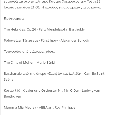
εμφανίζεται στο επιβλητικό Κάστρο Χλεμούτσι, την Τρίτη 29
Ιουλίου και ώρα 21:00. Η είσοδος είναι δωρεάν για το κοινό.
Πρόγραμμα:
The Hebrides, Op.26 - Felix Mendelssohn Bartholdy
Polowetzer Tänze aus «Fürst Igor» - Alexander Borodin
Τραγούδια από διάφορες χώρες
The Cliffs of Moher - Mario Bürki
Bacchanale από την όπερα «Σαμψών και Δαλιδά» - Camille Saint-
Saëns
Konzert für Klavier und Orchester Nr. 1 in C-Dur - Ludwig van
Beethoven
Mamma Mia Medley - ABBA arr. Roy Phillippe